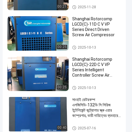
স্ক্রু এয়ার সংকোচকারী
00:21
2025-11-28
Shanghai Rotorcomp
LGCD(C)-11D C V VP
Series Direct Driven
Screw Air Compressor
স্ক্রু এয়ার সংকোচকারী
00:25
2025-10-13
en
Shanghai Rotorcomp
LGCD(C)-22D C V VP
Series Intelligent
Controller Screw Air
Compressor Motor for
Optimal Energy Savings
স্ক্রু এয়ার সংকোচকারী
00:25
2025-10-13
সাংহাই রোটরকম্প
এলজিসিডি-132ডি সি সিরিজ
ইন্টেলিজেন্ট কন্ট্রোলার স্ক্রু এয়ার
কম্প্রেশার, ভারী দায়িত্বের ব্যবহারের
জন্য 2540×1640×1800মিমি
স্ক্রু এয়ার সংকোচকারী
00:40
2025-07-16