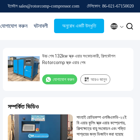
ইমেইল sales@rotorcomp-compressor.com
টেলিফোন: 86-021-67150020


যোগাযোগ করুন
ঘটনাবলী
অনুরোধ একটি উদ্ধৃতি
উচ্চ শেষ 132kw স্ক্রু এয়ার সংকোচকারী, শিল্পকৌশল
Rotorcomp স্ক্রু এয়ার শেষ
যোগাযোগ করুন
আরও জানুন
সম্পর্কিত ভিডিও
সাংহাই রোটরকম্প এলজিএফডি-২২ই
বি এয়ার কুলিং স্ক্রু এয়ার কম্প্রেশার,
শিল্পক্ষেত্রে বায়ু সংকোচন এবং শক্তি
সাশ্রয়ের জন্য ডিজাইন করা হয়েছে