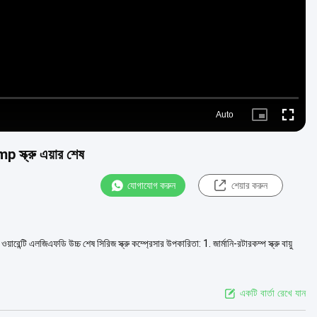
Auto
Picture-
Fullscre
in-
Picture
 স্ক্রু এয়ার শেষ
যোগাযোগ করুন
শেয়ার করুন
রেন্টি এলজিএফডি উচ্চ শেষ সিরিজ স্ক্রু কম্প্রেসার উপকারিতা: 1. জার্মানি-রটারকম্প স্ক্রু বায়ু
একটি বার্তা রেখে যান