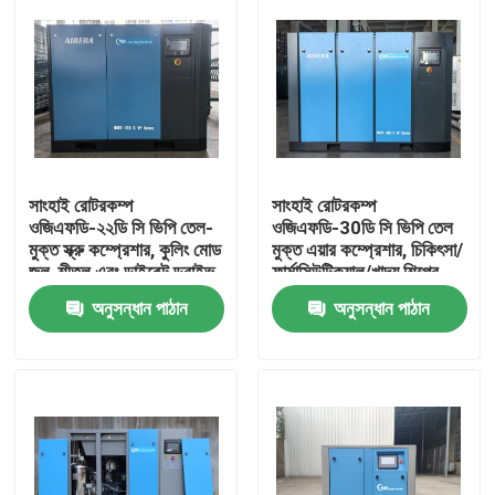
সাংহাই রোটরকম্প
সাংহাই রোটরকম্প
ওজিএফডি-২২ডি সি ভিপি তেল-
ওজিএফডি-30ডি সি ভিপি তেল
মুক্ত স্ক্রু কম্প্রেশার, কুলিং মোড
মুক্ত এয়ার কম্প্রেশার, চিকিৎসা/
জল-শীতল এবং ডাইরেক্ট ড্রাইভ
ফার্মাসিউটিক্যাল/খাদ্য শিল্পের
সহ
জন্য, তেল দূষণ মুক্ত, শক্তি
অনুসন্ধান পাঠান
অনুসন্ধান পাঠান
বাড়ি
পণ্য
ভিডিও