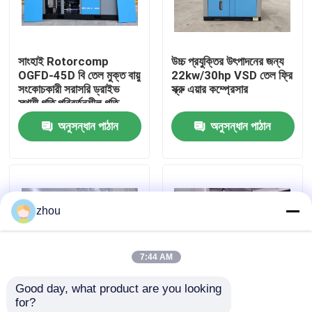
আমাদের সম্পর্কে
সাংহাই Rotorcomp
উচ্চ প্রযুক্তির উৎপাদনের জন্য
OGFD-45D বি তেল মুক্ত বায়ু
22kw/30hp VSD তেল ফ্রি
কারখানা ভ্রমণ
সংকোচকারী সরাসরি ড্রাইভ
স্ক্রু এয়ার কম্প্রেসার
স্থায়ী গতি পরিবর্তনশীল গতি
শিল্পের জন্য
অনুসন্ধান পাঠান
অনুসন্ধান পাঠান
মান নিয়ন্ত্রণ
যোগাযোগ করুন
zhou
খবর
7:44 AM
মামলা
Good day, what product are you looking 
for?
উদ্ধৃতির জন্য আবেদন
ভিএসডি জিএইচএইচ তেল মুক্ত
ক্লাস-০ ফার্মেসি উৎপাদনের জন্য