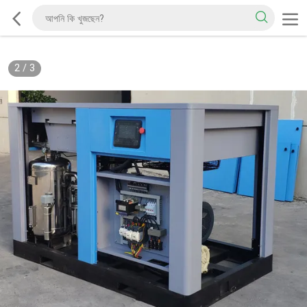
2
/
3