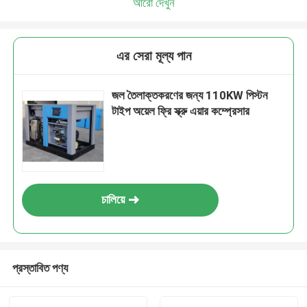
আরো দেখুন
এর সেরা মূল্য পান
জল তৈলাক্তকরণের জন্য 110KW পিস্টন
টাইপ অয়েল ফ্রি স্ক্রু এয়ার কম্প্রেসার
চালিয়ে
প্রস্তাবিত পণ্য