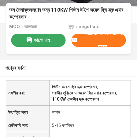
জল তৈলাক্তকরণের জন্য 110KW পিস্টন টাইপ অয়েল ফ্রি স্ক্রু এয়ার
কম্প্রেসার
MOQ：আলোচনা
মূল্য：negotiate
আমাদের সাথে যোগাযোগ
ভালো দাম
করুন
পণ্যের বর্ণনা
পিস্টন অয়েল ফ্রি স্ক্রু কম্প্রেসার
,
লক্ষণীয় করা:
ওয়াটার লুব্রিকেশন অয়েল ফ্রি এয়ার কম্প্রেসার
,
110KW তেলহীন স্ক্রু কম্প্রেসার
উৎপত্তি স্থল
জার্মান
ডেলিভারি সময়
5-15 কার্যদিবস