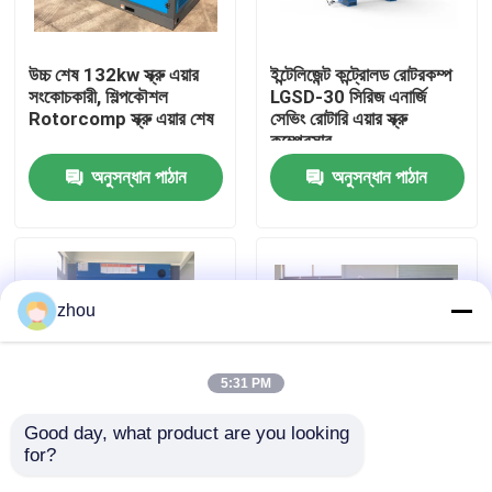
আমাদের সম্পর্কে
উচ্চ শেষ 132kw স্ক্রু এয়ার
ইন্টেলিজেন্ট কন্ট্রোলড রোটরকম্প
সংকোচকারী, শিল্পকৌশল
LGSD-30 সিরিজ এনার্জি
Rotorcomp স্ক্রু এয়ার শেষ
সেভিং রোটারি এয়ার স্ক্রু
কারখানা ভ্রমণ
কম্প্রেসার
অনুসন্ধান পাঠান
অনুসন্ধান পাঠান
মান নিয়ন্ত্রণ
যোগাযোগ করুন
zhou
খবর
5:31 PM
মামলা
Good day, what product are you looking 
for?
কার্যকারিতা LGFD-75KW কম
160KW স্ক্রু এয়ার কম্প্রেসার
উদ্ধৃতির জন্য আবেদন
গোলমাল স্ক্রু এয়ার কম্প্রেসার
/ 90L ইন্টেলিজেন্ট কন্ট্রোলার