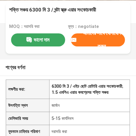
শক্তি সঞ্চয় 6300 মি 3 / ঘন্টা স্ক্রু এয়ার সংকোচকারী
MOQ：দরাদরি করা
মূল্য：negotiate
আমাদের সাথে যোগাযোগ
ভালো দাম
করুন
পণ্যের বর্ণনা
6300 মি 3 / এইচ ছোট রোটারি এয়ার সংকোচকারী
,
লক্ষণীয় করা:
1.5 এমপিএ এয়ার কমপ্রেসর শক্তি সঞ্চয়
উৎপত্তি স্থল
জার্মান
ডেলিভারি সময়
5-15 কার্যদিবস
ন্যূনতম চাহিদার পরিমাণ
দরাদরি করা