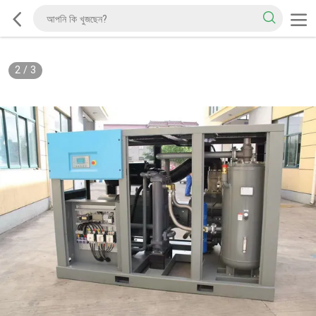
2
/
3