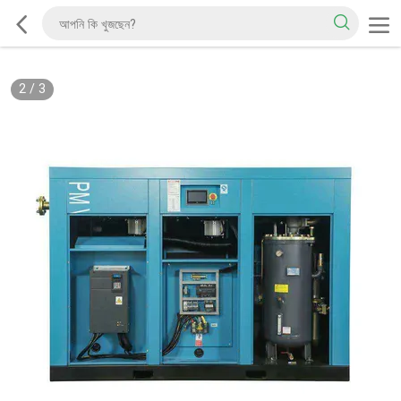
2
/
3