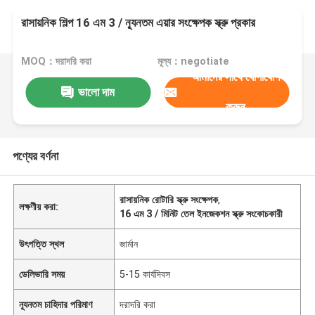
রাসায়নিক শিল্প 16 এম 3 / ন্যূনতম এয়ার সংক্ষেপক স্ক্রু প্রকার
MOQ：দরাদরি করা
মূল্য：negotiate
আমাদের সাথে যোগাযোগ
ভালো দাম
করুন
পণ্যের বর্ণনা
রাসায়নিক রোটারি স্ক্রু সংক্ষেপক
,
লক্ষণীয় করা:
16 এম 3 / মিনিট তেল ইনজেকশন স্ক্রু সংকোচকারী
উৎপত্তি স্থল
জার্মান
ডেলিভারি সময়
5-15 কার্যদিবস
ন্যূনতম চাহিদার পরিমাণ
দরাদরি করা