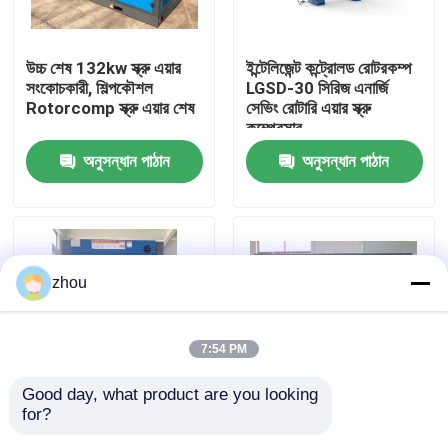
আমাদের সম্পর্কে
উচ্চ শেষ 132kw স্ক্রু এয়ার
ইন্টেলিজেন্ট কন্ট্রোলড রোটরকম্প
সংকোচকারী, শিল্পকৌশল
LGSD-30 সিরিজ এনার্জি
Rotorcomp স্ক্রু এয়ার শেষ
সেভিং রোটারি এয়ার স্ক্রু
কারখানা ভ্রমণ
কম্প্রেসার
অনুসন্ধান পাঠান
অনুসন্ধান পাঠান
মান নিয়ন্ত্রণ
যোগাযোগ করুন
zhou
খবর
7:54 PM
মামলা
Good day, what product are you looking 
for?
কার্যকারিতা LGFD-75KW কম
160KW স্ক্রু এয়ার কম্প্রেসার
উদ্ধৃতির জন্য আবেদন
গোলমাল স্ক্রু এয়ার কম্প্রেসার
/ 90L ইন্টেলিজেন্ট কন্ট্রোলার