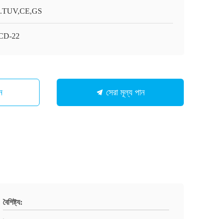
.TUV,CE,GS
CD-22
ন
সেরা মূল্য পান
বৈশিষ্ট্য: