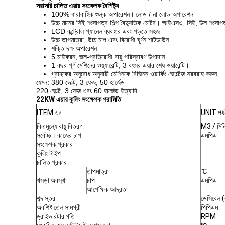
সরাসরি চালিত এয়ার সংক্ষেপক
বৈশিষ্ট্য
100% ধারাবাহিক শুল্ক অপারেশন।
লোড / না লোড অপারেশন
উচ্চ মানের সিই শংসাপত্র শিল্প বৈদ্যুতিক মোটর।
আইএসও, সিই, উল শংসাপত
LCD কন্ট্রোল প্যানেল ব্যবহার এবং পড়তে সহজ
উচ্চ তাপমাত্রা, উচ্চ চাপ এবং বিরোধী ঘূর্ণন শাটডাউন
শক্তি দক্ষ অপারেশন
5 মাইক্রন, জল-প্রতিরোধী বায়ু পরিস্রাবণ উপাদান
1 বছর পূর্ণ মেশিনের ওয়্যারেন্টি, 3 বৎসর এয়ার শেষ ওয়ারেন্টি।
গ্রাহকের অনুরোধ অনুযায়ী মেশিনকে বিভিন্ন ওয়ার্কিং ভোল্টেজ সরবরাহ করুন,
যেমন: 380 ভোল্ট, 3 ফেজ, 50 হার্জেড
220 ভোল্ট, 3 ফেজ এবং 60 হার্জেড ইত্যাদি
22KW এয়ার কুলিং সংক্ষেপক পরামিতি
ITEM এর
UNIT পর্য
বিনামূল্যে বায়ু বিতরণ
M3 / মিন
সর্বোচ্চ। কাজের চাপ
এমপিএ
সংক্ষেপক প্রকার
কুলিং টাইপ
চালিত প্রকার
তাপমাত্রা
℃
খসড়া অবস্থা
চাপ
এমপিএ
আপেক্ষিক আদ্রতা
শব্দ স্তর
ডেসিবেল 
অবশিষ্ট তেল সামগ্রী
পিপিএম
ড্রাইভ রটার গতি
RPM