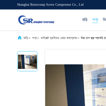
Shanghai Rotorcomp Screw Compressor Co., Ltd
বাড়ি
পণ্য
ভ
বাড়ি
>
পণ্য
>
ডাইরেক্ট ড্রাইভড এয়ার কমপ্রেসর
>
উচ্চ চাপ স্ক্রু সরাসরি 