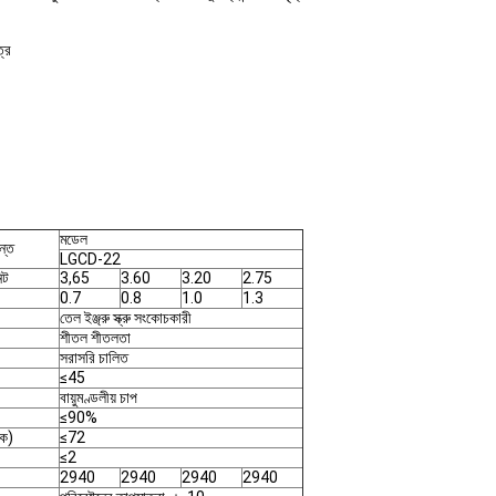
্র
মডেল
ন্ত
LGCD-22
িট
3,65
3.60
3.20
2.75
0.7
0.8
1.0
1.3
তেল ইঞ্জ্রু স্ক্রু সংকোচকারী
শীতল শীতলতা
সরাসরি চালিত
≤45
বায়ুমণ্ডলীয় চাপ
≤90%
(ক)
≤72
≤2
2940
2940
2940
2940