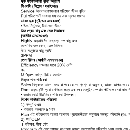
স্ক্রু সংকোচকারী খুচরা যন্ত্রাংশ
পিএলসি (সিমেন্স / স্নাইডার)
Service উল্লেখযোগ্যভাবে পরিষেবা জীবন বৃদ্ধি
Ful শক্তিশালী সমস্যা সমাধান এবং সুরক্ষা ফাংশন
ডাবল স্ক্রু (সুইডেন এসকেএফ)
• উচ্চ নির্ভুলতা, দীর্ঘ সেবা জীবন
তিন গ্রেড বায়ু এবং তেল বিভাজক
(জার্মানি এমএনএএন)
Highly অন্তর্নির্মিত অত্যন্ত দক্ষ বায়ু এবং
তেল বিভাজক কোর, তেল নিশ্চিত
নীচে সংকুচিত বায়ু কন্টেন্ট
3PPM
তেল ফিল্টার (জার্মানি এমএনএএন)
Efficiency দক্ষতার সাথে 20% বেশি
গড়
Μ 9μm পর্যন্ত ফিল্টার যথার্থতা
বিক্রয় পরে পরিষেবা
Sales বিক্রয়ের আগে, সময় বা পরে কোনও প্রশ্ন বা অনুরোধ, আমরা আপনাকে যে ক
Rant ওয়্যারেন্টি: পুরো মেশিনের জন্য এক বছর জেনুইন স্পেয়ার পার্টসকে সেরা দাম দ
• ওভার বোর্ড ইঞ্জিনিয়ার পরিষেবা উপলব্ধ।
বিশেষ কাস্টমাইজড পরিষেবা
1) সম্পূর্ণ ওএম
• পরিমাণ: কমপক্ষে 5 পিসি
Plan এই পরিকল্পনায় আমরা আপনার প্রয়োজনীয়তা অনুসারে সমস্ত পরিবর্তন (রঙ,
2) অর্ধ OEM
। পরিমাণ: সীমা নেই
Program এই প্রোগ্রামের আওতায় আমরা প্রয়োজনীয় পরিবর্তন (নেম প্লেট এবং 