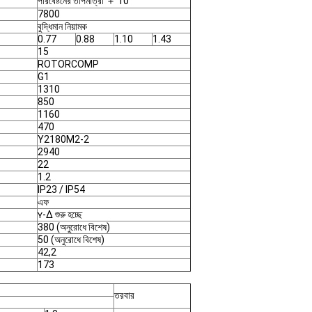
পরিবেষ্টনের তাপমাত্রা ＋ 10
7800
বুদ্ধিমান নিয়ামক
0.77
0.88
1.10
1.43
15
ROTORCOMP
G1
1310
850
1160
470
Y2180M2-2
2940
22
1.2
IP23 / IP54
এফ
ʏ-Δ শুরু হচ্ছে
380 (অনুরোধে বিশেষ)
50 (অনুরোধে বিশেষ)
42,2
173
তরবার