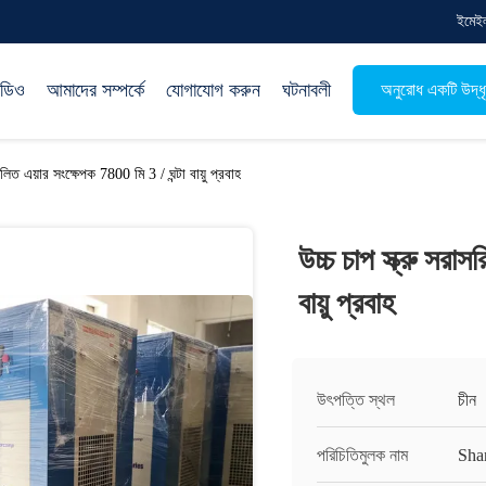
ইমেই
িডিও
আমাদের সম্পর্কে
যোগাযোগ করুন
ঘটনাবলী
অনুরোধ একটি উদ্ধ
চালিত এয়ার সংক্ষেপক 7800 মি 3 / ঘন্টা বায়ু প্রবাহ
উচ্চ চাপ স্ক্রু সরা
বায়ু প্রবাহ
উৎপত্তি স্থল
চীন
পরিচিতিমুলক নাম
Sha