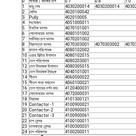
0
সর্বোচ্চ। কাজের চাপ
0.7
0.8
1.0
1
বায়ু শেষ
4030200014
4030200014
4030
2
মোটর
4020100042
3
Pully
402010005
4
সংযোজন
4051000011
5
ইনটেক ভালভ
4070101001
6
সোলোনয়েড ভালভ
4080101002
7
সর্বনিম্ন চাপ ভালভ
4070201002
8
নিরাপত্তা ভালভ
4070303001
4070303002
4070
9
বাতাস পরিশোধক
4080102002
10
এয়ার ফিল্টার উপাদান
4080102015
11
তেল পরিশোধক
4080203001
12
তেল বিভাজক উপাদান
4080305015
13
তেল বিভাজক ট্যাঙ্ক
4040101001
14
শীতল
4060500022
15
শীতল পাখা সমাবেশ
4060100021
16
তেল স্তরের দর্শন কাচ
4120400031
17
সোলোনয়েড ভালভ
4072000031
18
নিয়ামক
4101300121
19
Contactor -1
4100900021
20
Contactor-2
4100900051
21
Contactor -3
4100900061
22
চাপ সেন্সর
4100100011
23
তাপমাত্রা সেন্সর
4100300031
24
চাপ পরিমাপক
4100200011