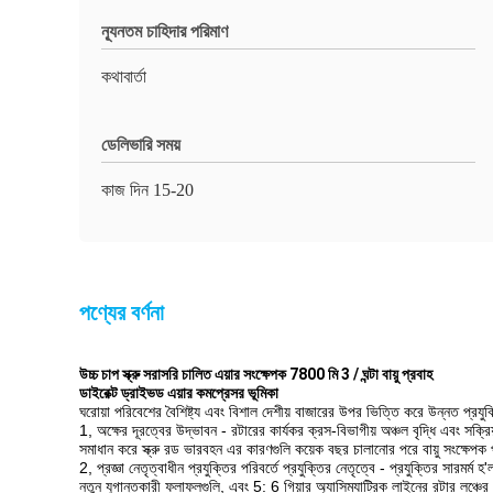
ন্যূনতম চাহিদার পরিমাণ
কথাবার্তা
ডেলিভারি সময়
কাজ দিন 15-20
পণ্যের বর্ণনা
উচ্চ চাপ স্ক্রু সরাসরি চালিত এয়ার সংক্ষেপক 7800 মি 3 / ঘন্টা বায়ু প্রবাহ
ডাইরেক্ট ড্রাইভড এয়ার কমপ্রেসর
ভূমিকা
ঘরোয়া পরিবেশের বৈশিষ্ট্য এবং বিশাল দেশীয় বাজারের উপর ভিত্তি করে উন্নত প্রযুক
1, অক্ষের দূরত্বের উদ্ভাবন - রটারের কার্যকর ক্রস-বিভাগীয় অঞ্চল বৃদ্ধি এবং সক্রিয়
সমাধান করে স্ক্রু রড ভারবহন এর কারণগুলি কয়েক বছর চালানোর পরে বায়ু সংক্ষেপ
2, প্রজ্ঞা নেতৃত্বাধীন প্রযুক্তির পরিবর্তে প্রযুক্তির নেতৃত্বে - প্রযুক্তির সা
নতুন যুগান্তকারী ফলাফলগুলি, এবং 5: 6 গিয়ার অ্যাসিম্যাট্রিক লাইনের রটার লঞ্চের