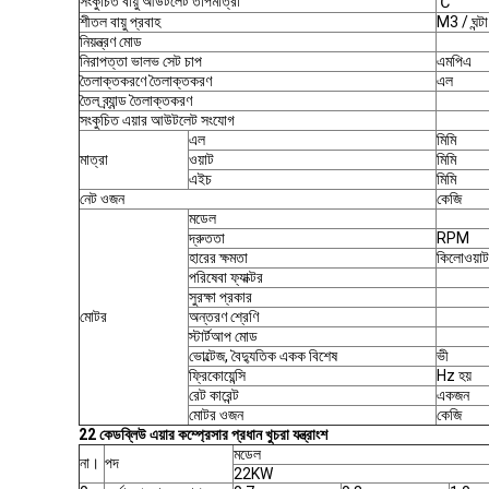
সংকুচিত বায়ু আউটলেট তাপমাত্রা
℃
শীতল বায়ু প্রবাহ
M3 / ঘন্টা
নিয়ন্ত্রণ মোড
নিরাপত্তা ভালভ সেট চাপ
এমপিএ
তৈলাক্তকরণে তৈলাক্তকরণ
এল
তৈল ব্র্যান্ড তৈলাক্তকরণ
সংকুচিত এয়ার আউটলেট সংযোগ
এল
মিমি
মাত্রা
ওয়াট
মিমি
এইচ
মিমি
নেট ওজন
কেজি
মডেল
দ্রুততা
RPM
হারের ক্ষমতা
কিলোওয়াট
পরিষেবা ফ্যাক্টর
সুরক্ষা প্রকার
মোটর
অন্তরণ শ্রেণি
স্টার্টআপ মোড
ভোল্টেজ, বৈদ্যুতিক একক বিশেষ
ভী
ফ্রিকোয়েন্সি
Hz হয়
রেট কারেন্ট
একজন
মোটর ওজন
কেজি
22 কেডব্লিউ এয়ার কম্প্রেসার প্রধান খুচরা যন্ত্রাংশ
মডেল
না।
পদ
22KW