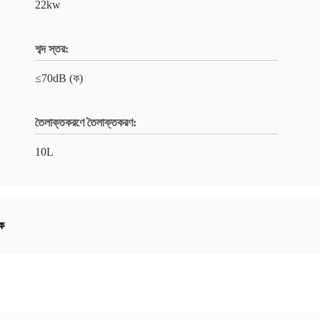
22kw
শব্দ স্তর:
≤70dB (ক)
তৈলাক্তকরণে তৈলাক্তকরণ:
10L
পক