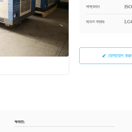
সাক্ষ্যদান
ISO
মডেল নম্বার
LG
যোগাযোগ করু
ক্ষমতা: