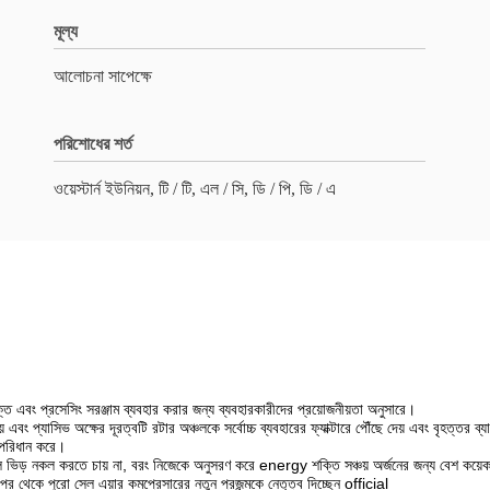
মূল্য
আলোচনা সাপেক্ষে
পরিশোধের শর্ত
ওয়েস্টার্ন ইউনিয়ন, টি / টি, এল / সি, ডি / পি, ডি / এ
্তি এবং প্রসেসিং সরঞ্জাম ব্যবহার করার জন্য ব্যবহারকারীদের প্রয়োজনীয়তা অনুসারে।
 এবং প্যাসিভ অক্ষের দূরত্বটি রটার অঞ্চলকে সর্বোচ্চ ব্যবহারের ফ্যাক্টারে পৌঁছে দেয় এবং বৃহত্তর ব্যা
ক পরিধান করে।
রমর্ম হ'ল ভিড় নকল করতে চায় না, বরং নিজেকে অনুসরণ করে energy শক্তি সঞ্চয় অর্জনের জন্য বেশ কয
 পর থেকে পুরো সেল এয়ার কমপ্রেসারের নতুন প্রজন্মকে নেতৃত্ব দিচ্ছেন official