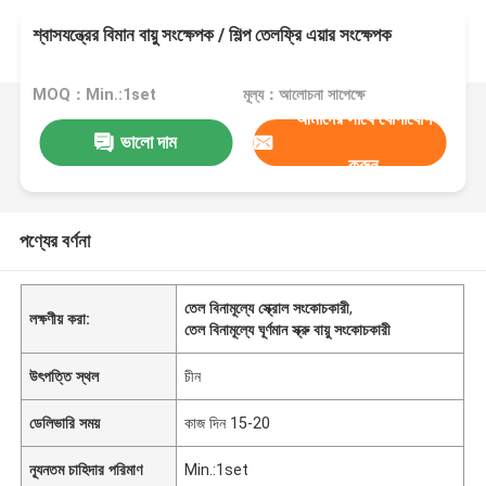
শ্বাসযন্ত্রের বিমান বায়ু সংক্ষেপক / শিল্প তেলফ্রি এয়ার সংক্ষেপক
MOQ：Min.:1set
মূল্য：আলোচনা সাপেক্ষে
আমাদের সাথে যোগাযোগ
ভালো দাম
করুন
পণ্যের বর্ণনা
তেল বিনামূল্যে স্ক্রোল সংকোচকারী
,
লক্ষণীয় করা:
তেল বিনামূল্যে ঘূর্ণমান স্ক্রু বায়ু সংকোচকারী
উৎপত্তি স্থল
চীন
ডেলিভারি সময়
কাজ দিন 15-20
ন্যূনতম চাহিদার পরিমাণ
Min.:1set