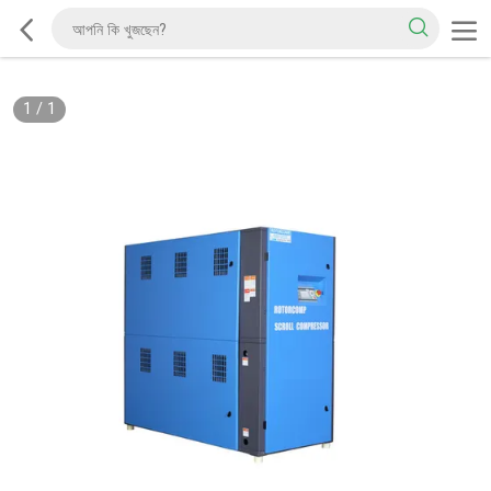
1
/
1