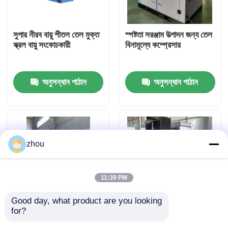
আমাদের সম্পর্কে
সুপার নীরব বায়ু শীতল তেল মুক্ত
স্পষ্টতা সরঞ্জাম উত্পাদন জন্য তেল
স্ক্রল বায়ু সংকোচকারী
বিনামূল্যে কম্প্রেসার
কারখানা ভ্রমণ
অনুসন্ধান পাঠান
অনুসন্ধান পাঠান
মান নিয়ন্ত্রণ
যোগাযোগ করুন
zhou
খবর
11:39 PM
মামলা
Good day, what product are you looking 
for?
খাদ্য ও পানীয় শিল্পের জন্য
অয়েল ফ্রি স্ক্রোল কম্প্রেসার:
উদ্ধৃতির জন্য আবেদন
ক্লাস-0 27.5KW, 35HP
স্পেস সেভিং এবং