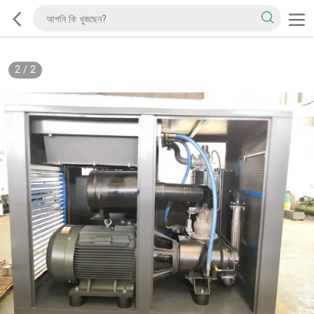
2
/
2