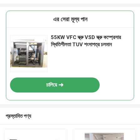
এর সেরা মূল্য পান
55KW VFC স্ক্রু VSD স্ক্রু কম্প্রেসার
স্থিতিশীলতা TUV শংসাপত্র চলমান
চালিয়ে
প্রস্তাবিত পণ্য