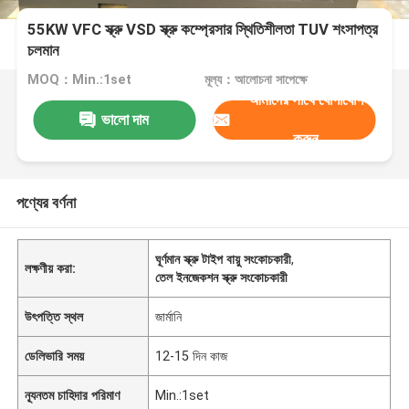
55KW VFC স্ক্রু VSD স্ক্রু কম্প্রেসার স্থিতিশীলতা TUV শংসাপত্র
চলমান
MOQ：Min.:1set
মূল্য：আলোচনা সাপেক্ষে
আমাদের সাথে যোগাযোগ
ভালো দাম
করুন
পণ্যের বর্ণনা
ঘূর্ণমান স্ক্রু টাইপ বায়ু সংকোচকারী
,
লক্ষণীয় করা:
তেল ইনজেকশন স্ক্রু সংকোচকারী
উৎপত্তি স্থল
জার্মানি
ডেলিভারি সময়
12-15 দিন কাজ
ন্যূনতম চাহিদার পরিমাণ
Min.:1set