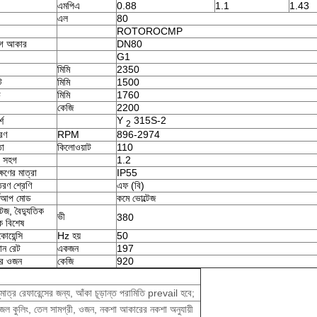
এমপিএ
0.88
1.1
1.43
এল
80
ROTOROCMP
োগ আকার
DN80
G1
মিমি
2350
ট
মিমি
1500
চ
মিমি
1760
কেজি
2200
Y
315S-2
শ
2
ারণ
RPM
896-2974
তা
কিলোওয়াট
110
া সহগ
1.2
্ষণের মাত্রা
IP55
রণ শ্রেণি
এফ (বি)
র্টআপ মোড
কমে ভোল্টেজ
টেজ, বৈদ্যুতিক
ভী
380
 বিশেষ
োয়েন্সি
Hz হয়
50
মান রেট
একজন
197
র ওজন
কেজি
920
মাত্র রেফারেন্সের জন্য, আঁকা চূড়ান্ত পরামিতি prevail হবে;
 / জল কুলিং, তেল সামগ্রী, ওজন, নকশা আকারের নকশা অনুযায়ী