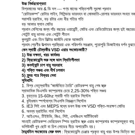
উচ্চ নির্ভরযোগ্যতা
বিশ্বমানের আর & ডি দল --- পণ্য মানের শক্তিশালী সুরক্ষা প্রদান
"রোটারকম্প" রোটার লাইন, সিলিন্ডার ভারবহন বা মোমবাতি-রোলার ভারবহন সংহত নক
সরাসরি ড্রাইভ, বড় রটার এবং ধীর গতির গতি
বড় আকার ফ্যান মোটর
প্রধান মেশিনের জন্য পাঁচ বছরের ওয়ারেন্টি, মোটর এবং রেডিয়েটারের জন্য দুই বছরের ও
পেটেন্ট বায়ু ভালভ এবং পেটেন্ট শীতল
কুল্যান্ট এবং তিন ফিল্টার জার্মানি থেকে আমদানি
প্রথম শ্রেণীর উত্পাদন প্রক্রিয়া এবং পরিদর্শন সরঞ্জাম, পুরোপুরি ডিজাইনার দর্শন বুঝত
কেন স্থায়ী চৌম্বকীয় VSD এয়ার সংকোচকারী?
1) উচ্চ দক্ষতা, খরচ কার্যকর
2) ফ্রিকোয়েন্সি শুরু সঙ্গে ভাল স্থিতিশীলতা
3) কনস্ট্যান্ট চাপ বায়ু সরবরাহ
4) শক্তি সঞ্চয় এবং দীর্ঘ চলমান
5) সুন্দর পরে বিক্রয় সেবা
সুবিধাদি:
1. বিশ্ব নেতৃস্থানীয় "জার্মানিতে তৈরি" রোটরকম্প বায়ু শেষ স্ক্রু
স্বাভাবিক ভিএসডি কম্প্রেসার চেয়ে 2,25-30% শক্তি সঞ্চয়
3. বৃহত্তর 15-60hz স্থায়ী গতি ড্রাইভ সিস্টেম
4. বুদ্ধিমান স্পর্শযোগ্য পিএলসি নিয়ন্ত্রণ সিস্টেম
5. IE3 সিই এবং MEPS মধ্যে ডবল উচ্চ দক্ষ VSD শক্তি-সংরক্ষণ মোটর
6. অনন্য ড্রাইভিং গার্ড সিস্টেম
7. আইএসও, টিইউভি, জিএ, সিই, এসজিএস সার্টিফিকেট
সাংহাই রোটারকম্প ভেরিয়েবল স্পিড ড্রাইভ স্ক্রু এয়ার কম্প্রেসার কম্প্রেসযুক্ত ব
ভলিউমটি খুব ছোট বা চিপ লোডের নীচে অপারেটিং হয়।
বৈদ্যুতিন সংকেতের মেরু বদল
: ফ্রিকোয়েন্সি চেঞ্জার প্রকৃত বায়ু খরচ উপর ভিত্তি ক