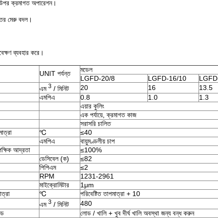
ষা উপর ক্রমাগত অপারেশন।
কেতের মেরু বদল।
াবেক্ষণ ব্যবহার করে।
মডেল
UNIT পর্যন্ত
LGFD-20/8
LGFD-16/10
LGFD-
3
20
16
13.5
এম
/ মিনিট
এমপিএ
0.8
1.0
1.3
এয়ার কুলিং
এক পর্যায়ে, ক্রমাগত কাজ
সরাসরি চালিত
াত্রা
℃
≤40
এমপিএ
বায়ুমণ্ডলীয় চাপ
ক্ষিক আদ্রতা
≤100%
ডেসিবেল (ক)
≤82
পিপিএম
≤2
RPM
1231-2961
মাইক্রোমিটার
1μm
ত্রা
℃
পরিবেষ্টিত তাপমাত্রা + 10
3
480
এম
/ মিনিট
োড
লোড / খালি + খুব দীর্ঘ খালি অবস্থা জন্য বন্ধ করুন