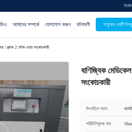
ইমেই
িডিও
আমাদের সম্পর্কে
যোগাযোগ করুন
ঘটনাবলী
অনুরোধ একটি উদ্ধ
ার / ব্ল্যাক 2 স্টেজ এয়ার সংকোচকারী
বাণিজ্যিক মেডিকেল এ
সংকোচকারী
উৎপত্তি স্থল
জার্মা
পরিচিতিমুলক নাম
Sha