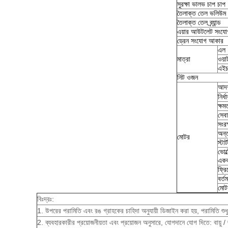
সুরক্ষা ভালভ চাপ চাপ
তৈলাক্ত তেল ভলিউম
তৈলাক্ত তেল ব্র্যান্ড
এয়ার আউটলেট সংয
ড্রেন সংযোগ আকার
এল
মাত্রা
ওয়া
এই
নিট ওজন
আদর্
নির্ধ
ক্ষম
সেব
সংরক
অন্ত
মোটর
স্টা
ভোল্
একক
ফ্রিক
বর্ত
মোট
বিঃদ্রঃ:
1. উপরের পরামিতি এবং রঙ গ্রাহকের চাহিদা অনুযায়ী ডিজাইন করা হয়, পরামিতি শুধু
2. ব্যবহারকারীর প্রয়োজনীয়তা এবং প্রয়োজন অনুসারে, যোগদানে যোগ দিতে: বায়ু