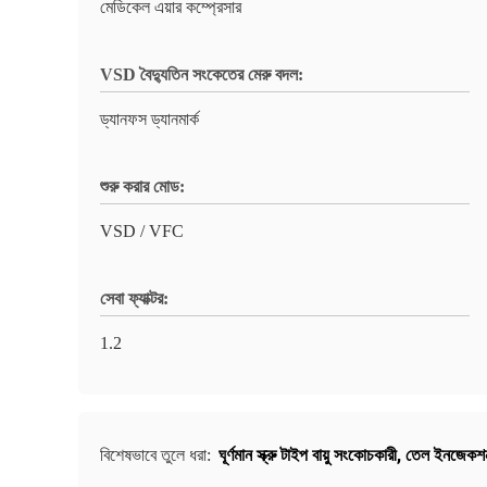
মেডিকেল এয়ার কম্প্রেসার
VSD বৈদ্যুতিন সংকেতের মেরু বদল:
ড্যানফস ড্যানমার্ক
শুরু করার মোড:
VSD / VFC
সেবা ফ্যাক্টর:
1.2
ঘূর্ণমান স্ক্রু টাইপ বায়ু সংকোচকারী
,
তেল ইনজেকশন 
বিশেষভাবে তুলে ধরা: