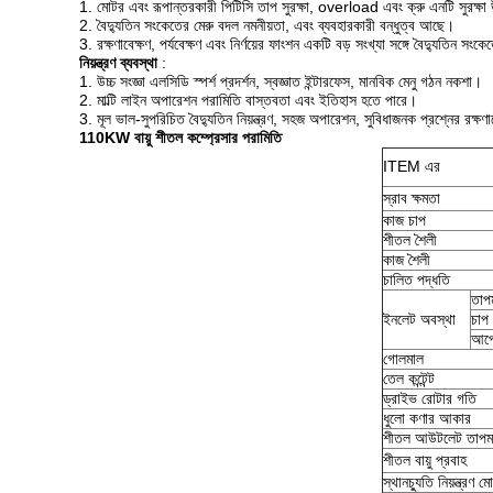
1. মোটর এবং রূপান্তরকারী পিটিসি তাপ সুরক্ষা, overload এবং ক্রু এনটি সুরক্
2. বৈদ্যুতিন সংকেতের মেরু বদল নমনীয়তা, এবং ব্যবহারকারী বন্ধুত্ব আছে।
3. রক্ষণাবেক্ষণ, পর্যবেক্ষণ এবং নির্ণয়ের ফাংশন একটি বড় সংখ্যা সঙ্গে বৈদ্যুতিন সং
নিয়ন্ত্রণ ব্যবস্থা
:
1. উচ্চ সংজ্ঞা এলসিডি স্পর্শ প্রদর্শন, স্বজ্ঞাত ইন্টারফেস, মানবিক মেনু গঠন নকশা।
2. মাল্টি লাইন অপারেশন পরামিতি বাস্তবতা এবং ইতিহাস হতে পারে।
3. মূল ভাল-সুপরিচিত বৈদ্যুতিন নিয়ন্ত্রণ, সহজ অপারেশন, সুবিধাজনক প্রশ্নের রক্ষণ
110KW বায়ু শীতল কম্প্রেসার পরামিতি
ITEM এর
স্রাব ক্ষমতা
কাজ চাপ
শীতল শৈলী
কাজ শৈলী
চালিত পদ্ধতি
তাপম
ইনলেট অবস্থা
চাপ
আপে
গোলমাল
তেল কন্টেন্ট
ড্রাইভ রোটার গতি
ধুলো কণার আকার
শীতল আউটলেট তাপমা
শীতল বায়ু প্রবাহ
স্থানচ্যুতি নিয়ন্ত্রণ ম