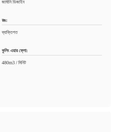
জার্মানি ডিজাইন
রঙ:
ব্যাক্তিগত
কুলিং এয়ার ফ্লো:
480m3 / মিনিট