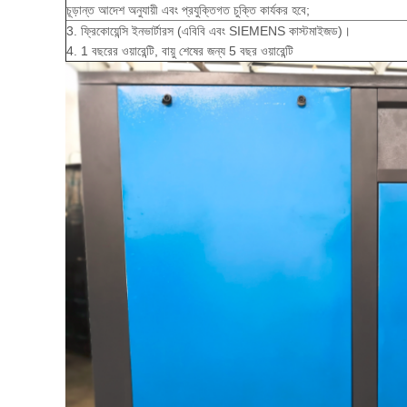
চূড়ান্ত আদেশ অনুযায়ী এবং প্রযুক্তিগত চুক্তি কার্যকর হবে;
3. ফ্রিকোয়েন্সি ইনভার্টারস (এবিবি এবং SIEMENS কাস্টমাইজড)।
4. 1 বছরের ওয়ারেন্টি, বায়ু শেষের জন্য 5 বছর ওয়ারেন্টি