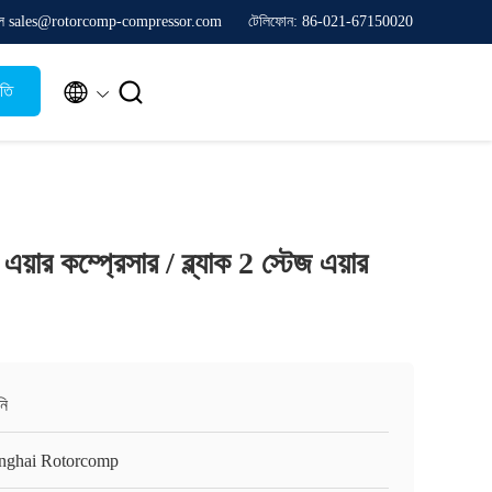
ল sales@rotorcomp-compressor.com
টেলিফোন: 86-021-67150020


ৃতি
য়ার কম্প্রেসার / ব্ল্যাক 2 স্টেজ এয়ার
নি
nghai Rotorcomp