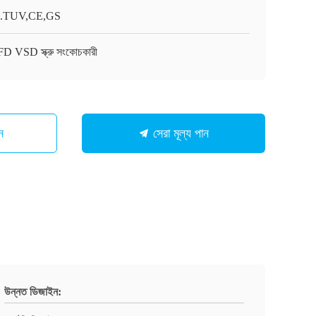
.TUV,CE,GS
D VSD স্ক্রু সংকোচকারী
ন
সেরা মূল্য পান
উন্নত ডিজাইন: