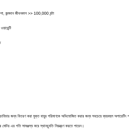
শা, জন্মদান জীবনকাল >> 100,000 ঘন্টা
য়ারেন্টি
ে
ায়ু চাহিদার জন্য বিতরণ করা মুক্ত বায়ুর পরিমাণকে অভিযোজিত করার জন্য সবচেয়ে ব্যয়বহুল অপারেটিং 
রে মোটর এর গতি সামঞ্জস্য করে স্থানচ্যুতি নিয়ন্ত্রণ করতে পারেন।