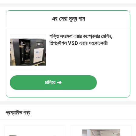
এর সেরা মূল্য পান
শক্তি সংরক্ষণ এয়ার কম্প্রেসার মেশিন,
শিল্পকৌশল VSD এয়ার সংকোচকারী
চালিয়ে
প্রস্তাবিত পণ্য