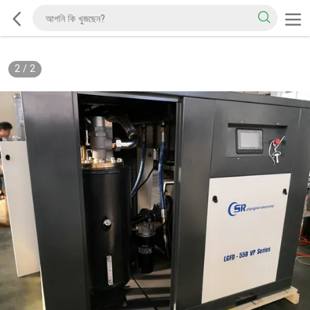
2
/
2