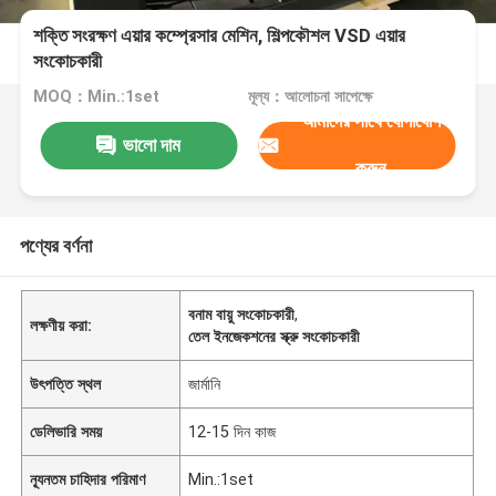
শক্তি সংরক্ষণ এয়ার কম্প্রেসার মেশিন, শিল্পকৌশল VSD এয়ার
সংকোচকারী
MOQ：Min.:1set
মূল্য：আলোচনা সাপেক্ষে
আমাদের সাথে যোগাযোগ
ভালো দাম
করুন
পণ্যের বর্ণনা
বনাম বায়ু সংকোচকারী
,
লক্ষণীয় করা:
তেল ইনজেকশনের স্ক্রু সংকোচকারী
উৎপত্তি স্থল
জার্মানি
ডেলিভারি সময়
12-15 দিন কাজ
ন্যূনতম চাহিদার পরিমাণ
Min.:1set