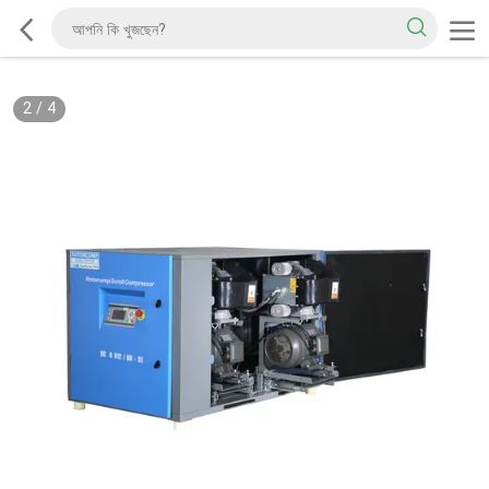
2
/
4