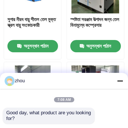
আমাদের সম্পর্কে
সুপার নীরব বায়ু শীতল তেল মুক্ত
স্পষ্টতা সরঞ্জাম উত্পাদন জন্য তেল
স্ক্রল বায়ু সংকোচকারী
বিনামূল্যে কম্প্রেসার
কারখানা ভ্রমণ
অনুসন্ধান পাঠান
অনুসন্ধান পাঠান
মান নিয়ন্ত্রণ
যোগাযোগ করুন
zhou
খবর
7:08 AM
মামলা
Good day, what product are you looking 
for?
খাদ্য ও পানীয় শিল্পের জন্য
অয়েল ফ্রি স্ক্রোল কম্প্রেসার:
উদ্ধৃতির জন্য আবেদন
ক্লাস-0 27.5KW, 35HP
স্পেস সেভিং এবং