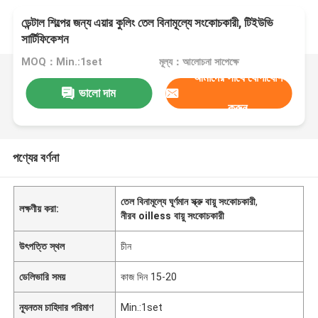
ডেন্টাল শিল্পের জন্য এয়ার কুলিং তেল বিনামূল্যে সংকোচকারী, টিইউভি
সার্টিফিকেশন
MOQ：Min.:1set
মূল্য：আলোচনা সাপেক্ষে
আমাদের সাথে যোগাযোগ
ভালো দাম
করুন
পণ্যের বর্ণনা
তেল বিনামূল্যে ঘূর্ণমান স্ক্রু বায়ু সংকোচকারী
,
লক্ষণীয় করা:
নীরব oilless বায়ু সংকোচকারী
উৎপত্তি স্থল
চীন
ডেলিভারি সময়
কাজ দিন 15-20
ন্যূনতম চাহিদার পরিমাণ
Min.:1set