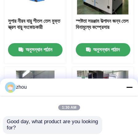
আমাদের সম্পর্কে
সুপার নীরব বায়ু শীতল তেল মুক্ত
স্পষ্টতা সরঞ্জাম উত্পাদন জন্য তেল
স্ক্রল বায়ু সংকোচকারী
বিনামূল্যে কম্প্রেসার
কারখানা ভ্রমণ
অনুসন্ধান পাঠান
অনুসন্ধান পাঠান
মান নিয়ন্ত্রণ
যোগাযোগ করুন
zhou
খবর
1:30 AM
মামলা
Good day, what product are you looking 
for?
খাদ্য ও পানীয় শিল্পের জন্য
অয়েল ফ্রি স্ক্রোল কম্প্রেসার:
উদ্ধৃতির জন্য আবেদন
ক্লাস-0 27.5KW, 35HP
স্পেস সেভিং এবং