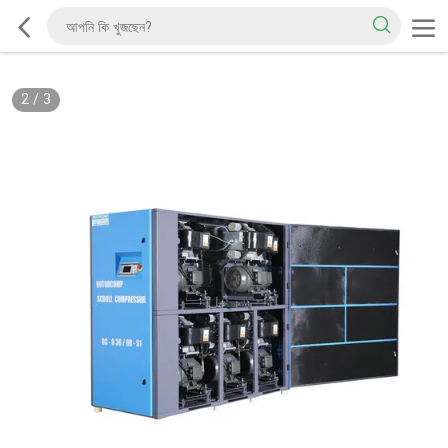
2
/
3