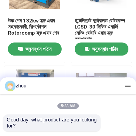
আমাদের সম্পর্কে
উচ্চ শেষ 132kw স্ক্রু এয়ার
ইন্টেলিজেন্ট কন্ট্রোলড রোটরকম্প
সংকোচকারী, শিল্পকৌশল
LGSD-30 সিরিজ এনার্জি
Rotorcomp স্ক্রু এয়ার শেষ
সেভিং রোটারি এয়ার স্ক্রু
কারখানা ভ্রমণ
কম্প্রেসার
অনুসন্ধান পাঠান
অনুসন্ধান পাঠান
মান নিয়ন্ত্রণ
যোগাযোগ করুন
zhou
খবর
5:28 AM
মামলা
Good day, what product are you looking 
for?
কার্যকারিতা LGFD-75KW কম
160KW স্ক্রু এয়ার কম্প্রেসার
উদ্ধৃতির জন্য আবেদন
গোলমাল স্ক্রু এয়ার কম্প্রেসার
/ 90L ইন্টেলিজেন্ট কন্ট্রোলার