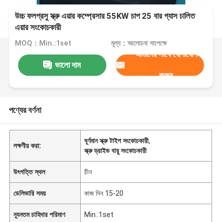
উচ্চ ফলপ্রসু স্ক্রু এয়ার কম্প্রেসার 55KW চাপ 25 বার গ্যাস চালিত
এয়ার সংকোচকারী
MOQ：Min.:1set
মূল্য：আলোচনা সাপেক্ষে
আমাদের সাথে যোগাযোগ
ভালো দাম
করুন
পণ্যের বর্ণনা
ঘূর্ণমান স্ক্রু টাইপ সংকোচকারী
,
লক্ষণীয় করা:
স্ক্রু ড্রাইভ বায়ু সংকোচকারী
উৎপত্তি স্থল
চীন
ডেলিভারি সময়
কাজ দিন 15-20
ন্যূনতম চাহিদার পরিমাণ
Min.:1set