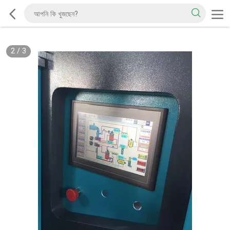
2
/
3