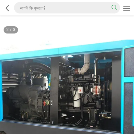
2
/
3