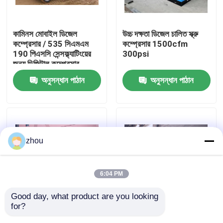
আমাদের সম্পর্কে
কামিনস মোবাইল ডিজেল
উচ্চ দক্ষতা ডিজেল চালিত স্ক্রু
কম্প্রেসার / 535 সিএমএম
কম্প্রেসার 1500cfm
190 পিএসসি সেন্সফ্ল্যাটিংয়ের
300psi
কারখানা ভ্রমণ
জন্য ডিজিটাল কম্প্রেসার
অনুসন্ধান পাঠান
অনুসন্ধান পাঠান
মান নিয়ন্ত্রণ
যোগাযোগ করুন
zhou
খবর
6:04 PM
মামলা
Good day, what product are you looking 
for?
CE ISO9001 ডিজেল ইঞ্জিন
ইন্ডাস্ট্রিয়াল ডিজেল চালিত স্ক্রু
উদ্ধৃতির জন্য আবেদন
চালিত স্ক্রু কম্প্রেসার
কম্প্রেসার