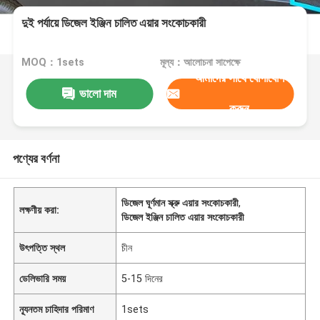
দুই পর্যায়ে ডিজেল ইঞ্জিন চালিত এয়ার সংকোচকারী
MOQ：1sets
মূল্য：আলোচনা সাপেক্ষে
আমাদের সাথে যোগাযোগ
ভালো দাম
করুন
পণ্যের বর্ণনা
ডিজেল ঘূর্ণমান স্ক্রু এয়ার সংকোচকারী
,
লক্ষণীয় করা:
ডিজেল ইঞ্জিন চালিত এয়ার সংকোচকারী
উৎপত্তি স্থল
চীন
ডেলিভারি সময়
5-15 দিনের
ন্যূনতম চাহিদার পরিমাণ
1sets