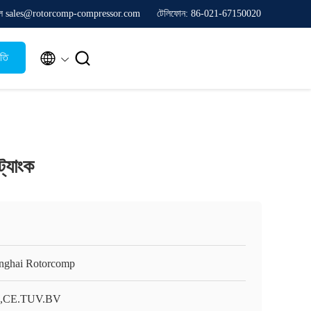
ল sales@rotorcomp-compressor.com
টেলিফোন: 86-021-67150020


ৃতি
ট্যাংক
nghai Rotorcomp
O,CE.TUV.BV