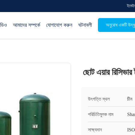
ইমেই
িডিও
আমাদের সম্পর্কে
যোগাযোগ করুন
ঘটনাবলী
অনুরোধ একটি উদ্ধ
ছোট এয়ার রিসিভার 
উৎপত্তি স্থল
চীন
পরিচিতিমুলক নাম
Sha
সাক্ষ্যদান
IS