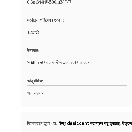
0.3m3/মিনিট-500m3/মিনিট
সর্বোচ্চ।পরিবেশ।তাপ।:
120℃
উপাদান:
304L স্টেইনলেস স্টীল এবং ঢালাই আয়রন
আনুষাঙ্গিক:
অন্তর্ভুক্ত
উষ্ণ desiccant কম্প্রেস বায়ু ড্রায়ার
,
উত্তপ্
বিশেষভাবে তুলে ধরা: