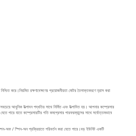
েশন নিশ্চিত করে।নিয়মিত রক্ষণাবেক্ষণের প্রয়োজনীয়তা মোটর তৈলাক্তকরণে হ্রাস করা
ানিতে সবচেয়ে আধুনিক উত্পাদন পদ্ধতির সাথে নির্মিত এবং উত্পাদিত হয়। আপনার কম্প্রেসার
করা যেতে পারে যাতে কম্প্রেসারটির গতি কমপ্রেসার পারফরম্যান্সের সাথে সর্বোত্তমভাবে
পিন-অফ / স্পিন-অন প্রক্রিয়াতে পরিবর্তন করা যেতে পারে।বড় ইউনিট একটি
।