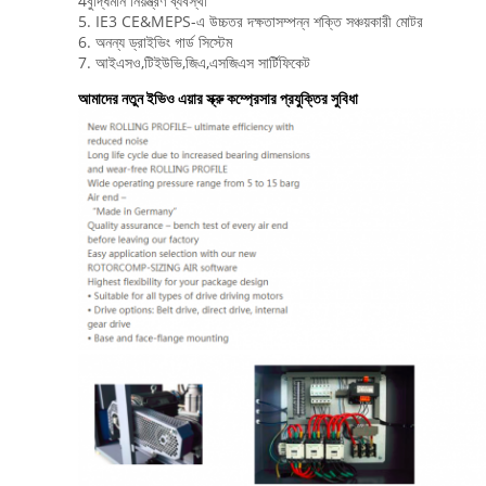
4বুদ্ধিমান নিয়ন্ত্রণ ব্যবস্থা
5. IE3 CE&MEPS-এ উচ্চতর দক্ষতাসম্পন্ন শক্তি সঞ্চয়কারী মোটর
6. অনন্য ড্রাইভিং গার্ড সিস্টেম
7. আইএসও,টিইউভি,জিএ,এসজিএস সার্টিফিকেট
আমাদের নতুন ইভিও এয়ার স্ক্রু কম্প্রেসার প্রযুক্তির সুবিধা