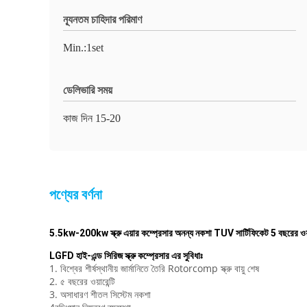
ন্যূনতম চাহিদার পরিমাণ
Min.:1set
ডেলিভারি সময়
কাজ দিন 15-20
পণ্যের বর্ণনা
5.5kw-200kw স্ক্রু এয়ার কম্প্রেসার অনন্য নকশা TUV সার্টিফিকেট 5 বছরের ওয়া
LGFD হাই-এন্ড সিরিজ স্ক্রু কম্প্রেসার এর সুবিধাঃ
1. বিশ্বের শীর্ষস্থানীয় জার্মানিতে তৈরি Rotorcomp স্ক্রু বায়ু শেষ
2. ৫ বছরের ওয়ারেন্টি
3. অসাধারণ শীতল সিস্টেম নকশা