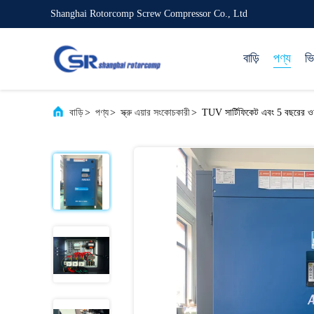
Shanghai Rotorcomp Screw Compressor Co., Ltd
বাড়ি
পণ্য
ভ
বাড়ি
>
পণ্য
>
স্ক্রু এয়ার সংকোচকারী
>
TUV সার্টিফিকেট এবং 5 বছরের ওয়া