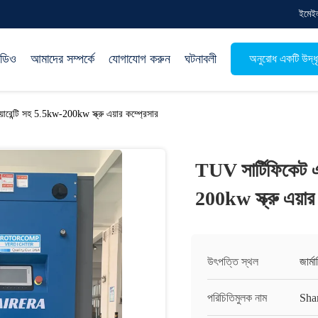
ইমেই
িডিও
আমাদের সম্পর্কে
যোগাযোগ করুন
ঘটনাবলী
অনুরোধ একটি উদ্ধ
রেন্টি সহ 5.5kw-200kw স্ক্রু এয়ার কম্প্রেসার
TUV সার্টিফিকেট এ
200kw স্ক্রু এয়ার 
উৎপত্তি স্থল
জার্মা
পরিচিতিমুলক নাম
Sha