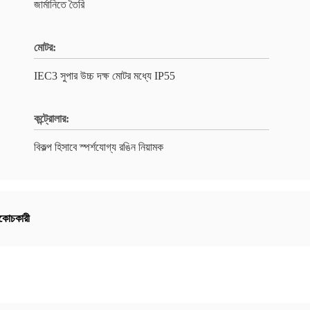
জার্মানিতে তৈরি
মোটর:
IEC3 সুপার উচ্চ দক্ষ মোটর মধ্যে IP55
কন্ট্রোলার:
বিকল্প হিসাবে স্পর্শযোগ্য রঙিন নিয়ামক
 সংকোচকারী