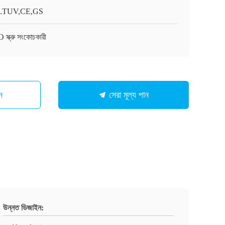
.TUV,CE,GS
স্ক্রু সংকোচকারী
ন
সেরা মূল্য পান
উন্নত ডিজাইন: