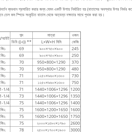
বর্তন ব্যবধান প্রসারিত করার জন্য যেমন একটি উপায় নির্ধারিত হয় (বাতাসের অবস্থার উপর নির্ভর করে
নে তেল কম স্পিডে সংকুচিত বাতাস থেকে অত্যন্ত দক্ষতার সাথে পৃথক করা হয়।
শব্দ
মাত্রা
ওজন
ন/আউট
ডিবি ((এ)) **
L×W×H মিমি
কেজি
জি১
69
৯০০×৭৫০×৯০০
245
জি১
69
৯০০×৭৫০×৯০০
250
জি১
70
950×800×1290
370
জি১
70
950×800×1290
480
জি১
71
১২৫০×৯৬০×১৩০০
730
জি১
71
১২৫০×৯৬০×১৩০০
750
1-1/4
71
1440×1006×1296
1200
1-1/4
73
1440×1006×1296
1350
1-1/4
75
1440×1006×1296
1400
জি২
75
1600×1200×1650
1600
জি২
75
1600×1200×1650
1750
জি২
75
২০০০×১৫৮০×১৭৯০
2600
জি২
78
২৫০০×১৭০০×১৯০০
3000