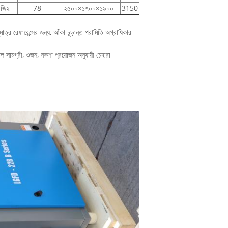
জি২
78
২৫০০×১৭০০×১৯০০
3150
াত্র রেফারেন্সের জন্য, আঁকা চূড়ান্ত পরামিতি অগ্রাধিকার
েল সামগ্রী, ওজন, নকশা প্রয়োজন অনুযায়ী চেহারা