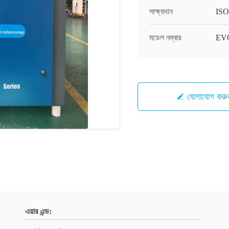
সাক্ষ্যদান
ISO
মডেল নম্বার
EVO 
যোগাযোগ করু
এয়ার এন্ড: