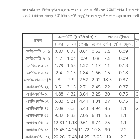
এবং আমাদের ইভিও ঘূর্ণমান স্ক্রু কম্প্রেসার তেল সার্কিট তেল ইউনিট পরিমাণ তেল পরি
হয়এই সিরিজের সমস্ত ইউনিটের একটি অনুভূমিক তেল পৃথকীকরণ পাত্রে রয়েছে যেখা
ক্যাপাসিটি ((m3/min) *
পাওয়ার ((kw)
মডেল
ই
৮ বার
১০ বার
১৩ বার
১৫ বার
মোটর
মোটর ((ফ্যান)
এলজিএফডি-৫।5
0.87
0.75
0.61
0.53
5.5
0.09
এলজিএফডি-৭।5
1.2
1.04
0.9
0.8
7.5
0.09
এলজিএফডি-১১
1.79
1.58
1.32
1.17
11
0.18
এলজিএফডি-১৫
2.4
2.15
1.84
1.66
15
0.18
এলজিএফডি-১৮।5
3
2.9
2.52
2.02
18.5
0.37
এলজিএফডি-২২
3.51
3.16
2.71
2.45
22
0.37
এলজিএফডি-৩০
4.88
4.32
3.64
3.25
30
0.75
G
এলজিএফডি-৩৭
5.83
5.21
4.44
4.01
37
0.75
G
এলজিএফডি-৪৫
7.08
6.3
5.43
4.94
45
1.1
G
এলজিএফডি-৫৫
9.32
8.33
7.05
6.31
55
1.1
এলজিএফডি-৭৫
12.31
11.13
9.61
8.74
75
1.1
এলজিএফডি-৯০
16.45
14.26
11.72
10.8
90
2.2
এলজিএফডি-১৩২
20.26
17.48
14.25
13.05
110
2.2