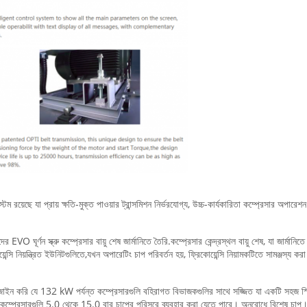
ম রয়েছে যা প্রায় ক্ষতি-মুক্ত পাওয়ার ট্রান্সমিশন নির্ভরযোগ্য, উচ্চ-কার্যকারিতা কম্প্রেসার অপার
 EVO ঘূর্ণন স্ক্রু কম্প্রেসার বায়ু শেষ জার্মানিতে তৈরি.কম্প্রেসার কেন্দ্রস্থল বায়ু শেষ, যা জার্ম
ন্সি নিয়ন্ত্রিত ইউনিটগুলিতে,যখন অপারেটিং চাপ পরিবর্তন হয়, ফ্রিকোয়েন্সি নিয়ামকটিতে সামঞ্জস্য 
িজাইন করি যে 132 kW পর্যন্ত কম্প্রেসারগুলি বহিরাগত বিভাজকগুলির সাথে সজ্জিত যা একটি সহজ স্
ে, কম্প্রেসারগুলি 5.0 থেকে 15.0 বার চাপের পরিসরে ব্যবহার করা যেতে পারে। অনুরোধে বিশেষ চাপ